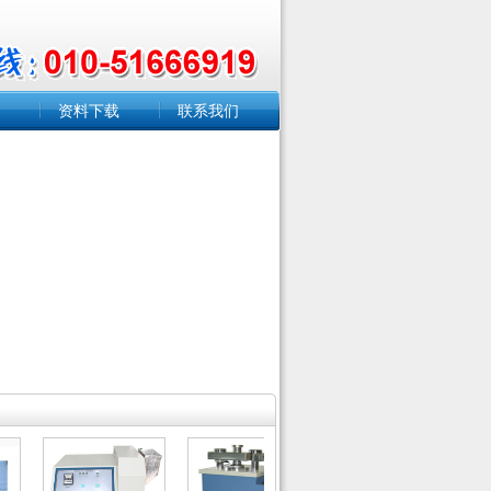
双十一特惠！以下产品半价优惠！
欢迎咨询选购！
好消息！low-e玻璃膜面检测笔大量
资料下载
联系我们
现货！出厂价批发！
大连交通大学采购一批Y-2501 双柱
塞泵 柱塞泵
北京建筑大学中标 HAD/SXT-06 索
氏抽提器
巴斯夫浩珂矿业化学(中国)有限公司
采购润滑脂和石油脂锥入度测定仪
中国石油天然气股份有限公司勘探
开发研究院碳酸盐分析仪HADCA-
03
深圳大学中标非接触式测温仪CM-
HDIR-1C（0-1000°）