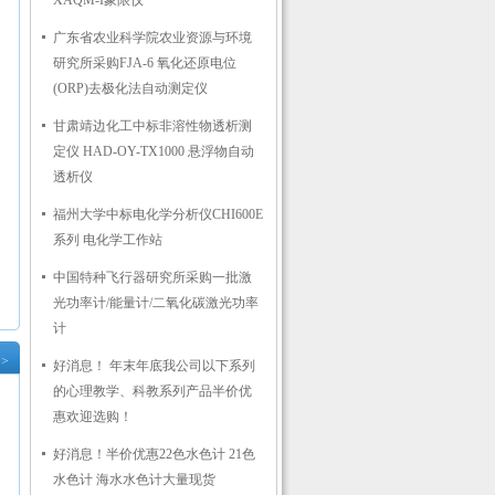
广东省农业科学院农业资源与环境
研究所采购FJA-6 氧化还原电位
(ORP)去极化法自动测定仪
甘肃靖边化工中标非溶性物透析测
定仪 HAD-OY-TX1000 悬浮物自动
透析仪
福州大学中标电化学分析仪CHI600E
系列 电化学工作站
中国特种飞行器研究所采购一批激
光功率计/能量计/二氧化碳激光功率
计
好消息！ 年末年底我公司以下系列
>
的心理教学、科教系列产品半价优
惠欢迎选购！
好消息！半价优惠22色水色计 21色
水色计 海水水色计大量现货