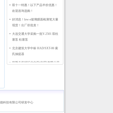
双十一特惠！以下产品半价优惠！
欢迎咨询选购！
好消息！low-e玻璃膜面检测笔大量
现货！出厂价批发！
大连交通大学采购一批Y-2501 双柱
塞泵 柱塞泵
北京建筑大学中标 HAD/SXT-06 索
氏抽提器
巴斯夫浩珂矿业化学(中国)有限公司
采购润滑脂和石油脂锥入度测定仪
中国石油天然气股份有限公司勘探
开发研究院碳酸盐分析仪HADCA-
03
深圳大学中标非接触式测温仪CM-
HDIR-1C（0-1000°）
德科技有限公司研发中心
北京施博林格中标 Sampl'air pro 浮游