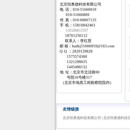
北京恒奥德科技有限公司
电 话：010-51666919
010-51666869
传 真：010-69807135
手 机：15810842463
13120411557
18701256112
联系人：李红慧
邮 箱：
hadkj51666919@163.com
Q Q ：2820129828
1575574360
1321298635
1445496132
地 址：北京市北洼路90
号院16号楼317
（北京市地质工程勘察院院内）
友情链接
北京恒奥德科技有限公司
|
北京恒奥德科技