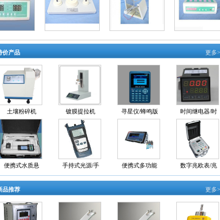
特价产品
更多>
土壤粉碎机
镀膜提拉机
寻星仪/蜂鸣版
时间继电器/时
便携式水质悬
手持式光源/手
便携式多功能
数字兆欧表/兆
新品推荐
更多>