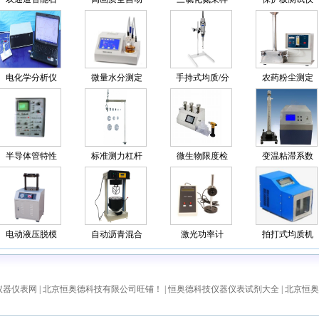
电化学分析仪
微量水分测定
手持式均质/分
农药粉尘测定
半导体管特性
标准测力杠杆
微生物限度检
变温粘滞系数
电动液压脱模
自动沥青混合
激光功率计
拍打式均质机
仪器仪表网
|
北京恒奥德科技有限公司旺铺！
|
恒奥德科技仪器仪表试剂大全
|
北京恒奥