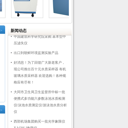
北京施博林格中标 Sampl'air pro 浮游
菌采样器
广东量晶光电科技有限公司采购椭
圆偏振测厚仪
>
新闻动态
中国建筑科学研究院采购 基本型中
压滤失仪
出口到朝鲜环境监测实验产品
好消息！为了回馈广大新老客户，
现公司推出百十元水质采样器 有机
玻璃水质采样器 欢迎选购！各种规
格应有尽有！
大同市卫生局卫生监督所中标一批
便携式多功能六参数泳池水质检测
仪/泳池水质测定仪/游泳池水质分析
仪
>
西部机场集团购买一批光学象限仪
XAQM-I象限仪