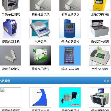
导热系数测试
初粘性测试仪
初粘性测试仪
泵吸式甲醇检
便携式回收机
电子天平
便携式臭氧检
微机温控超级
盐酸克伦特罗
盐酸克伦特罗
现场仪表校验
纯牛奶·奶粉
产品展示
更多>
双通道智能石
高画质全自动
三氯化氮采样
保护板测试仪