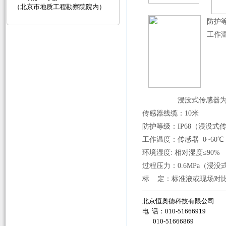
（北京市地质工程勘察院院内）
防护
工作
浸没式传感器
传感器线缆：
10
米
防护等级：
IP68
（浸没式
工作温度：
传感器 0
~60
℃
环境湿度: 相对湿度≤90%
过程压力：0.6MPa（浸没
标 定：标准液或现场对
北京恒奥德科技有限公司
电 话：010-51666919
010-51666869