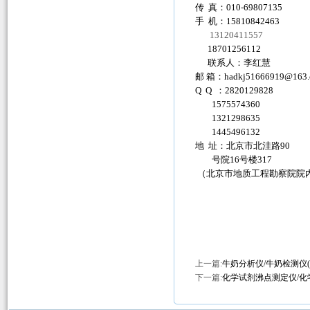
传 真：010-69807135
手 机：15810842463
13120411557
18701256112
联系人：李红慧
邮 箱：
hadkj51666919@163
Q Q ：2820129828
1575574360
1321298635
1445496132
地 址：北京市北洼路90
号院16号楼317
（北京市地质工程勘察院院
上一篇:
牛奶分析仪/牛奶检测仪
下一篇:
化学试剂沸点测定仪/化