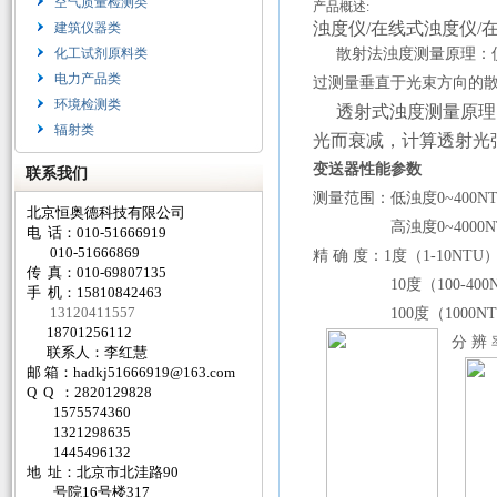
空气质量检测类
产品概述:
浊度仪/在线式浊度仪/在
建筑仪器类
化工试剂原料类
散射法浊度测量原理：
电力产品类
过测量垂直于光束方向的
环境检测类
透射式浊度测量原理
辐射类
光而衰减，计算透射光
变送器性能参数
联系我们
测量
范围：
低浊度
0
~
400N
北京恒奥德科技有限公司
高浊度
0
~
4000
电 话：010-51666919
010-51666869
精 确
度：
1
度（
1-10NTU
传 真：010-69807135
10
度（
100-400
手 机：15810842463
13120411557
100
度（
1000N
18701256112
分 辨 
联系人：李红慧
邮 箱：
hadkj51666919@163.com
Q Q ：2820129828
1575574360
1321298635
1445496132
地 址：北京市北洼路90
号院16号楼317