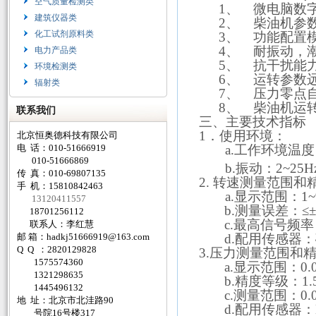
空气质量检测类
1、
微电脑数
建筑仪器类
2、
柴油机参
化工试剂原料类
3、
功能配置
4、
耐振动，
电力产品类
5、
抗干扰能
环境检测类
6、
运转参数
辐射类
7、
压力零点
8、
柴油机运
联系我们
三、
主要技术指标
1
．使用环境：
北京恒奥德科技有限公司
电 话：010-51666919
a.
工作环境温度
010-51666869
b.
振动：
2~25H
传 真：010-69807135
2.
转速测量范围和
手 机：15810842463
a.
显示范围：
1~
13120411557
b.
测量误差：≤
±
18701256112
c.
最高信号频率
联系人：李红慧
邮 箱：
hadkj51666919@163.com
d.
配用传感器：
Q Q ：2820129828
3.
压力测量范围和
1575574360
a.
显示范围：
0.
1321298635
b.
精度等级：
1.
1445496132
c.
测量范围：
0.
地 址：北京市北洼路90
d.
配用传感器：
号院16号楼317