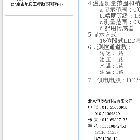
4
.
温度测量范围和
（北京市地质工程勘察院院内）
a.
显示范围：
0
b.
精度等级：
1.
c.
测量范围：
0
d.
配用传感器
5.
显示方式
16
位段式LED
6
．测控通道数：
转 速：1路；
油 压：1路；
水 温：1路；
油 温：1路。
7
．供电电源：DC2
北京恒奥德科技有限公司
电 话：010-51666919
010-51666869
传 真：010-69807135
手 机：15810842463
13120411557
18701256112