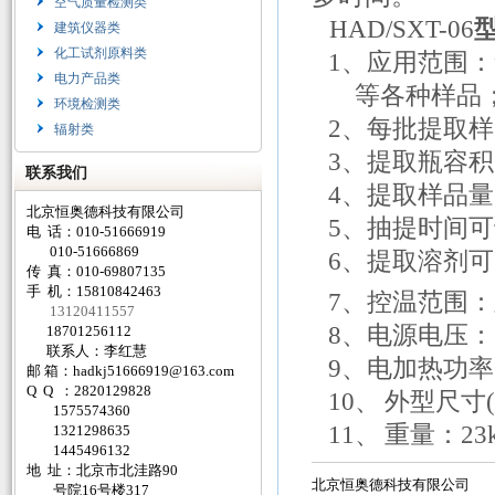
空气质量检测类
HAD/SXT-06
建筑仪器类
化工试剂原料类
1、应用范围：
电力产品类
等各种样品
环境检测类
2、每批提取样
辐射类
3、提取瓶容
联系我们
4、提取样品量：
北京恒奥德科技有限公司
5、抽提时间
电 话：010-51666919
010-51666869
6、提取溶剂
传 真：010-69807135
手 机：15810842463
7、控温范围：
13120411557
8、电源电压：22
18701256112
联系人：李红慧
9、电加热功率
邮 箱：
hadkj51666919@163.com
Q Q ：2820129828
10、
外型尺寸(m
1575574360
11、
重量：23
1321298635
1445496132
地 址：北京市北洼路90
北京恒奥德科技有限公司
号院16号楼317