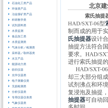
石油化工类产品
北京建筑
环保类产品
冶金煤矿类产品
索氏抽提器
科研教学类
HAD/SXT-06型
试剂原料类
制而成的用于实验
水质监测
食品加工类
氏抽提器
设计
水质监测类
抽提方法符合
气体分析／检测类
要求。HAD/SXT
采样器／取样器类
水文产品
进行索氏抽提
能源动力类
HAD/SXT-0
纺织仪器
光学仪器类
却三大部分组成。H
电子测量仪类
试剂沸点和环
无损检测类
复浸泡及抽提，从
分析仪器类
专用仪器仪表类
抽提器
可自动
气象仪器类
多时间。