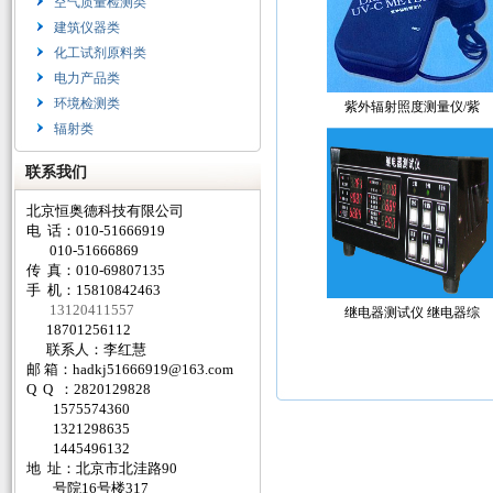
空气质量检测类
建筑仪器类
化工试剂原料类
电力产品类
环境检测类
紫外辐射照度测量仪/紫
辐射类
联系我们
北京恒奥德科技有限公司
电 话：010-51666919
010-51666869
传 真：010-69807135
手 机：15810842463
13120411557
继电器测试仪 继电器综
18701256112
联系人：李红慧
邮 箱：
hadkj51666919@163.com
Q Q ：2820129828
1575574360
1321298635
1445496132
地 址：北京市北洼路90
号院16号楼317