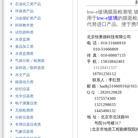
石油化工类产品
环保类产品
low-e玻璃膜面检测笔 
用于
low-e玻璃
的膜面检
冶金煤矿类产品
代替进口产品。便于携
科研教学类
试剂原料类
北京恒奥德科技有限公司
水质监测
电 话：010-51666919
食品加工类
010-51666869
水质监测类
传 真：010-69807135
气体分析／检测类
手 机：15810842463
13120411557
采样器／取样器类
18701256112
水文产品
联系人：李红慧
能源动力类
邮 箱：
hadkj51666919@163
纺织仪器
Q Q ：2820129828
光学仪器类
1575574360
电子测量仪类
1321298635
无损检测类
1445496132
地 址：北京市北洼路90
分析仪器类
号院16号楼317
专用仪器仪表类
（北京市地质工程勘察院院
气象仪器类