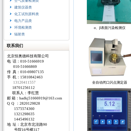
空气质量检测类
建筑仪器类
化工试剂原料类
电力产品类
环境检测类
α、β表面污染检测仪
辐射类
联系我们
北京恒奥德科技有限公司
电 话：010-51666919
010-51666869
传 真：010-69807135
手 机：15810842463
13120411557
全自动闭口闪点测定器
18701256112
联系人：李红慧
邮 箱：
hadkj51666919@163.com
Q Q ：2820129828
1575574360
1321298635
1445496132
地 址：北京市北洼路90
号院16号楼317