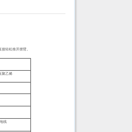
。
直接轻松推开摆臂。
低压聚乙烯
相+地线