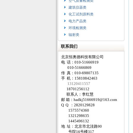
空气质量检测类
建筑仪器类
化工试剂原料类
电力产品类
环境检测类
辐射类
联系我们
北京恒奥德科技有限公司
电 话：010-51666919
010-51666869
传 真：010-69807135
手 机：15810842463
13120411557
18701256112
联系人：李红慧
邮 箱：
hadkj51666919@163.com
Q Q ：2820129828
1575574360
1321298635
1445496132
地 址：北京市北洼路90
号院16号楼317