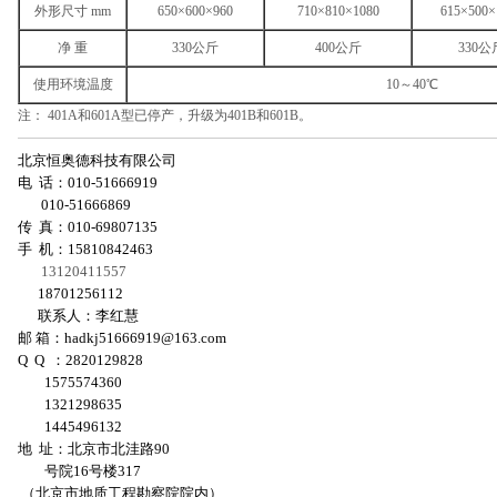
外形尺寸 mm
650×600×960
710×810×1080
615×500×
净 重
330公斤
400公斤
330公
使用环境温度
10～40℃
注： 401A和601A型已停产，升级为401B和601B。
北京恒奥德科技有限公司
电 话：010-51666919
010-51666869
传 真：010-69807135
手 机：15810842463
13120411557
18701256112
联系人：李红慧
邮 箱：
hadkj51666919@163.com
Q Q ：2820129828
1575574360
1321298635
1445496132
地 址：北京市北洼路90
号院16号楼317
（北京市地质工程勘察院院内）