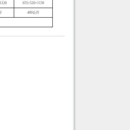
1120
655×520×1150
斤
400公斤