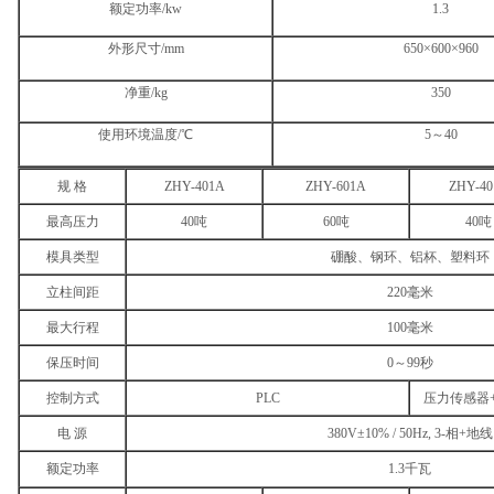
额定功率/kw
1.3
外形尺寸/mm
650×600×960
净重/kg
350
使用环境温度/℃
5～40
规 格
ZHY-401A
ZHY-601A
ZHY-40
最高压力
40吨
60吨
40吨
模具类型
硼酸、钢环、铝杯、塑料环
立柱间距
220毫米
最大行程
100毫米
保压时间
0～99秒
控制方式
PLC
压力传感器
电 源
380V±10% / 50Hz, 3-相+地线
额定功率
1.3千瓦