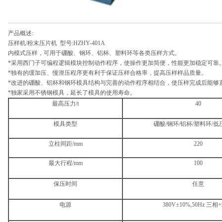
产品概述:
压样机/粉末压片机 型号:HZHY-401A
内模式压样，可用于硼酸、钢环、铝杯、塑料环等各类压样方式。
*采用西门子可编程逻辑模块控制动作程序，使操作更加简便，性能更加稳定可靠
*独有的缓加压、慢泄压程序更有利于保证压样合格率，提高压样样品质量。
*改进的硼酸、铝杯和钢环模具结构与完善的动作程序相结合，使压样完成后能够
*独家采用不锈钢模具，延长了模具的使用寿命。
最高压力/t
40
模具类型
硼酸/钢环/铝杯/塑料环/
立柱间距/mm
220
最大行程/mm
100
保压时间
任意
电源
380V±10%,50Hz 三