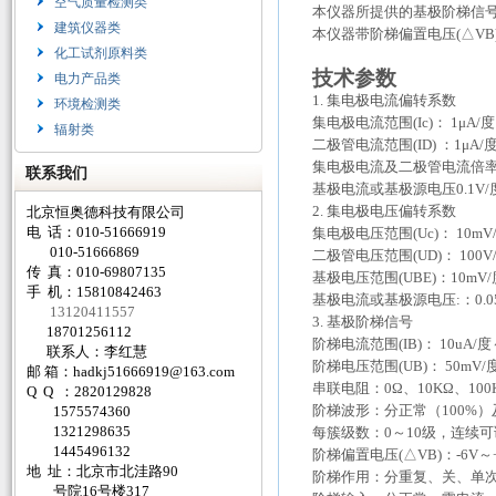
空气质量检测类
本仪器所提供的基极阶梯信
建筑仪器类
本仪器带阶梯偏置电压(△VB)
化工试剂原料类
技术参数
电力产品类
1. 集电极电流偏转系数
环境检测类
集电极电流范围(Ic)： 1μ
辐射类
二极管电流范围(ID) ：1μA
集电极电流及二极管电流倍率×
联系我们
基极电流或基极源电压0.1V
2. 集电极电压偏转系数
北京恒奥德科技有限公司
电 话：010-51666919
集电极电压范围(Uc)： 10
010-51666869
二极管电压范围(UD)： 100
传 真：010-69807135
基极电压范围(UBE)：10m
手 机：15810842463
基极电流或基极源电压:：0.0
13120411557
3. 基极阶梯信号
18701256112
阶梯电流范围(IB)： 10uA
联系人：李红慧
阶梯电压范围(UB)： 50m
邮 箱：
hadkj51666919@163.com
串联电阻：0Ω、10KΩ、10
Q Q ：2820129828
阶梯波形：分正常（100%）
1575574360
1321298635
每簇级数：0～10级，连续
1445496132
阶梯偏置电压(△VB)：-6V
地 址：北京市北洼路90
阶梯作用：分重复、关、单
号院16号楼317