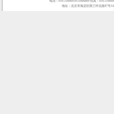
电话：010-51666919/51666869 传真：010-51666919
地址：北京市海淀区西三环北路87号14层1-