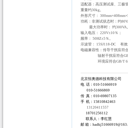
适配器：高压测试座、三极管
重量约30kg。
外形尺寸： 300mm×408mm
功耗：非测试状态时：约80V
最大功率时： 约300VA
输入电压： 220V±10％；
频率： 50HZ±5％。
示波管： 15SJ118-DC 有
电磁兼容性：传导干扰应符合GB
辐射干扰应符合GB/T 6
环境应符合GB/T 658
北京恒奥德科技有限公司
电 话：010-51666919
010-51666869
传 真：010-69807135
手 机：15810842463
13120411557
18701256112
联系人：李红慧
邮 箱：
hadkj51666919@163