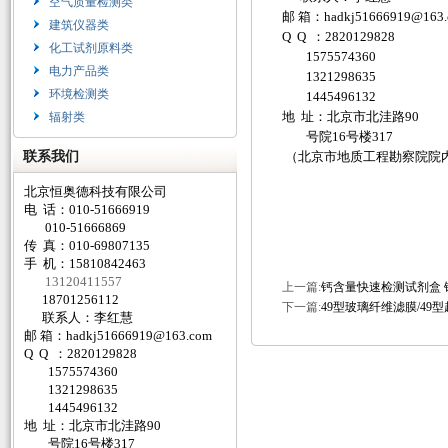
空气质量检测类
邮 箱：
hadkj51666919@163
建筑仪器类
Q Q ：2820129828
化工试剂原料类
1575574360
电力产品类
1321298635
环境检测类
1445496132
地 址：北京市北洼路90
辐射类
号院16号楼317
联系我们
（北京市地质工程勘察院院
北京恒奥德科技有限公司
电 话：010-51666919
010-51666869
传 真：010-69807135
手 机：15810842463
13120411557
上一篇:
钙含量快速检测试剂盒 
18701256112
下一篇:
49型玻璃纤维滤膜/49
联系人：李红慧
邮 箱：
hadkj51666919@163.com
Q Q ：2820129828
1575574360
1321298635
1445496132
地 址：北京市北洼路90
号院16号楼317