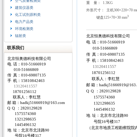
空气质量检测类
重 量： 1.3KG
建筑仪器类
外形尺寸： 主机300×220×70 m
化工试剂原料类
3
键盘125×70×30 mm
电力产品类
环境检测类
辐射类
北京恒奥德科技有限公司
电 话：010-51666919
联系我们
010-51666869
传 真：010-69807135
北京恒奥德科技有限公司
手 机：15810842463
电 话：010-51666919
13120411557
010-51666869
18701256112
传 真：010-69807135
联系人：李红慧
手 机：15810842463
邮 箱：
hadkj51666919@163
13120411557
Q Q ：2820129828
18701256112
联系人：李红慧
1575574360
邮 箱：
hadkj51666919@163.com
1321298635
Q Q ：2820129828
1445496132
1575574360
地 址：北京市北洼路90
1321298635
号院16号楼317
1445496132
（北京市地质工程勘察院院
地 址：北京市北洼路90
号院16号楼317