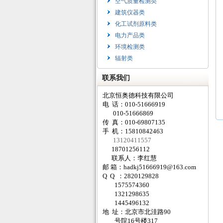
空气质量检测类
建筑仪器类
化工试剂原料类
电力产品类
环境检测类
辐射类
联系我们
北京恒奥德科技有限公司
电 话：010-51666919
010-51666869
传 真：010-69807135
手 机：15810842463
13120411557
18701256112
联系人：李红慧
邮 箱：
hadkj51666919@163.com
Q Q ：2820129828
1575574360
1321298635
1445496132
地 址：北京市北洼路90
号院16号楼317