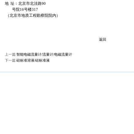
地 址：北京市北洼路90
号院16号楼317
（北京市地质工程勘察院院内）
返回
上一篇:
智能电磁流量计/流量计/电磁流量计
下一篇:
硅标准溶液/硅标准液