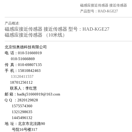
磁感应接近传感器 接近传感器
产品型号：HAD-KGE27
产品概述:
磁感应接近传感器 接近传感器 型号：HAD-KGE27
磁感应接近传感器 （10米线）
北京恒奥德科技有限公司
电 话：010-51666919
010-51666869
传 真：010-69807135
手 机：15810842463
13120411557
18701256112
联系人：李红慧
邮 箱：
hadkj51666919@163.com
Q Q ：2820129828
1575574360
1321298635
1445496132
地 址：北京市北洼路90
号院16号楼317