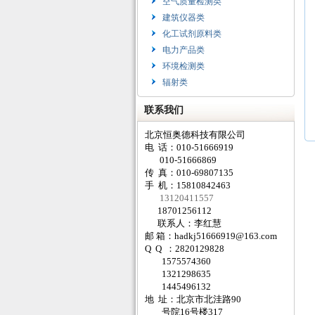
空气质量检测类
建筑仪器类
化工试剂原料类
电力产品类
环境检测类
辐射类
联系我们
北京恒奥德科技有限公司
电 话：010-51666919
010-51666869
传 真：010-69807135
手 机：15810842463
13120411557
18701256112
联系人：李红慧
邮 箱：
hadkj51666919@163.com
Q Q ：2820129828
1575574360
1321298635
1445496132
地 址：北京市北洼路90
号院16号楼317